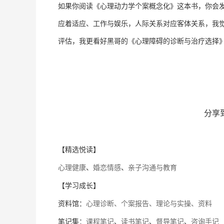
如果你阅读《心理动力学个案概念化》这本书，你会
应着适应、工作与娱乐，人际关系对应客体关系，我
评估，我更看好黑哥的《心理障碍的诊断与治疗选择》，
分享
【精选悦读】
心理健康
、
婚恋情感
、
亲子沟通与教育
【学习成长】
资料馆：
心理诊断、个案报告、理论与实操、资料
笔记集：
课程笔记
、
读书笔记
、
督导笔记
、
咨询手记