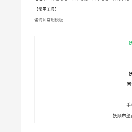
【常用工具】
咨询师常用模板
抚顺心理咨
因
手
抚顺市望花