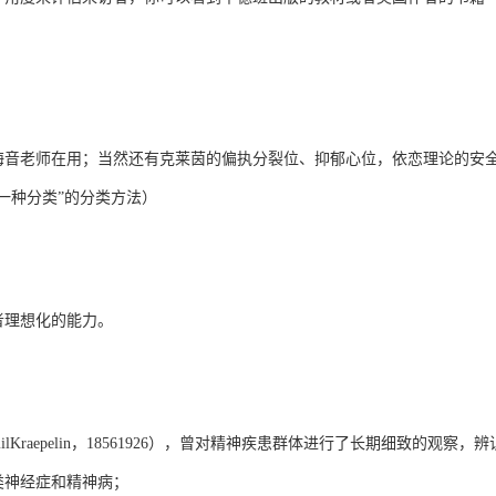
海音老师在用；当然还有克莱茵的偏执分裂位、抑郁心位，依恋理论的安
一种分类”的分类方法）
者理想化的能力。
raepelin，18561926），曾对精神疾患群体进行了长期细致的观察，辨
类神经症和精神病；