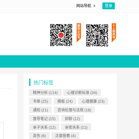
网站导航
登录
热门标签
精神分析
(114)
心理诊断标准
(34)
书单
(25)
模板
(24)
心理健康
(23)
通知
(21)
咨询伦理与法规
(18)
督导笔记
(15)
抑郁
(12)
亲子关系
(12)
亲密关系
(11)
哀伤
(6)
正面管教
(4)