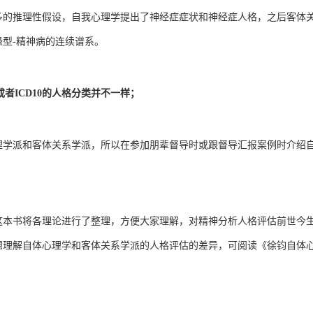
多的推理性假设，自我心理学提出了神经症症状和神经症人格，之后客体
型-精神病的连续谱系。
者ICD10的人格分类并不一样；
理学派和客体关系学派，所以在参加朋辈督导时或跟督导汇报案例时介绍
这本书将各理论进行了整理，方便大家理解，对精神分析人格评估前世今
想理解自体心理学和客体关系学派的人格评估的差异，可阅读《徐钧自体