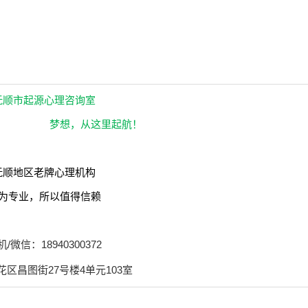
询，抚顺心理辅导，抚顺心理治疗
抚顺市起源心理咨询室
梦想，从这里起航！
抚顺地区老牌心理机构
为专业，所以值得信赖
机/微信：18940300372
区昌图街27号楼4单元103室