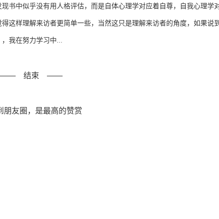
发现书中似乎没有用人格评估，而是自体心理学对应着自尊，自我心理学
觉得这样理解来访者更简单一些，当然这只是理解来访者的角度，如果说
我在努力学习中...
—— 结束 ——
到朋友圈，是最高的赞赏